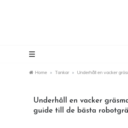
Skip
to
content
Home
»
Tankar
»
Underhåll en vacker gräsm
Underhåll en vacker gräsma
guide till de bästa robotgr