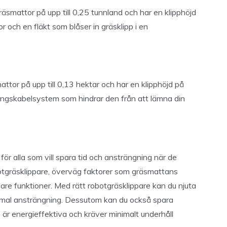
smattor på upp till 0,25 tunnland och har en klipphöjd
r och en fläkt som blåser in gräsklipp i en
tor på upp till 0,13 hektar och har en klipphöjd på
ingskabelsystem som hindrar den från att lämna din
för alla som vill spara tid och ansträngning när de
botgräsklippare, överväg faktorer som gräsmattans
ligare funktioner. Med rätt robotgräsklippare kan du njuta
imal ansträngning. Dessutom kan du också spara
 är energieffektiva och kräver minimalt underhåll