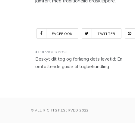
jämfört med traditionella gräsklippare.
FACEBOOK
TWITTER
Indlægsnavigation
Beskyt dit tag og forlæng dets levetid: En
omfattende guide til tagbehandling
© ALL RIGHTS RESERVED 2022