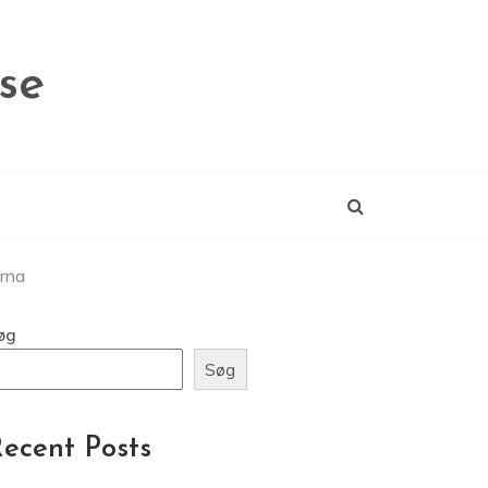
se
arna
øg
Søg
ecent Posts