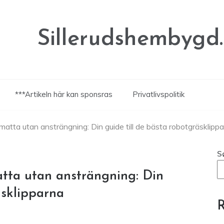
Sillerudshembygd.
***Artikeln här kan sponsras
Privatlivspolitik
atta utan ansträngning: Din guide till de bästa robotgräsklipp
S
tta utan ansträngning: Din
äsklipparna
R