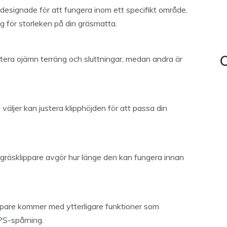
designade för att fungera inom ett specifikt område,
lig för storleken på din gräsmatta.
tera ojämn terräng och sluttningar, medan andra är
C
u väljer kan justera klipphöjden för att passa din
otgräsklippare avgör hur länge den kan fungera innan
lippare kommer med ytterligare funktioner som
PS-spårning.