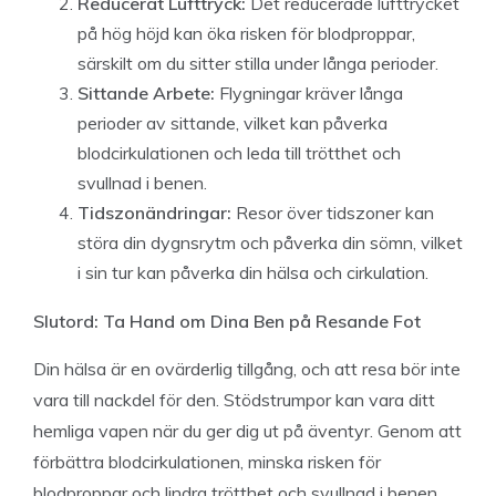
Reducerat Lufttryck:
Det reducerade lufttrycket
på hög höjd kan öka risken för blodproppar,
särskilt om du sitter stilla under långa perioder.
Sittande Arbete:
Flygningar kräver långa
perioder av sittande, vilket kan påverka
blodcirkulationen och leda till trötthet och
svullnad i benen.
Tidszonändringar:
Resor över tidszoner kan
störa din dygnsrytm och påverka din sömn, vilket
i sin tur kan påverka din hälsa och cirkulation.
Slutord: Ta Hand om Dina Ben på Resande Fot
Din hälsa är en ovärderlig tillgång, och att resa bör inte
vara till nackdel för den. Stödstrumpor kan vara ditt
hemliga vapen när du ger dig ut på äventyr. Genom att
förbättra blodcirkulationen, minska risken för
blodproppar och lindra trötthet och svullnad i benen,